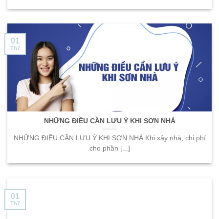
01
Th7
NHỮNG ĐIỀU CẦN LƯU Ý KHI SƠN NHÀ
NHỮNG ĐIỀU CẦN LƯU Ý KHI SƠN NHÀ Khi xây nhà, chi phí
cho phần [...]
01
Th7