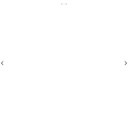
[...]