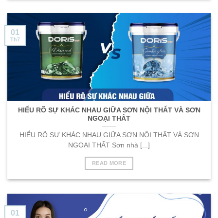
01
Th7
HIỂU RÕ SỰ KHÁC NHAU GIỮA SƠN NỘI THẤT VÀ SƠN
NGOẠI THẤT
HIỂU RÕ SỰ KHÁC NHAU GIỮA SƠN NỘI THẤT VÀ SƠN
NGOẠI THẤT Sơn nhà [...]
READ MORE
01