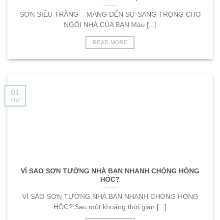
SƠN SIÊU TRẮNG – MANG ĐẾN SỰ SANG TRỌNG CHO
NGÔI NHÀ CỦA BẠN Màu [...]
READ MORE
01
Th7
VÌ SAO SƠN TƯỜNG NHÀ BẠN NHANH CHÓNG HỎNG
HÓC?
VÌ SAO SƠN TƯỜNG NHÀ BẠN NHANH CHÓNG HỎNG
HÓC? Sau một khoảng thời gian [...]