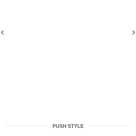
PUSH STYLE
Tháng 7 2, 2026