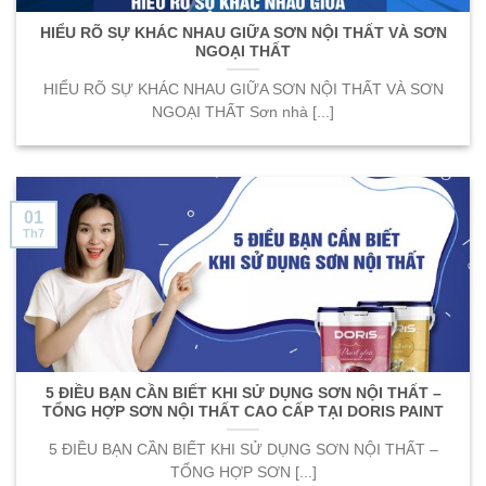
HIỂU RÕ SỰ KHÁC NHAU GIỮA SƠN NỘI THẤT VÀ SƠN
NGOẠI THẤT
HIỂU RÕ SỰ KHÁC NHAU GIỮA SƠN NỘI THẤT VÀ SƠN
NGOẠI THẤT Sơn nhà [...]
01
Th7
5 ĐIỀU BẠN CẦN BIẾT KHI SỬ DỤNG SƠN NỘI THẤT –
TỔNG HỢP SƠN NỘI THẤT CAO CẤP TẠI DORIS PAINT
5 ĐIỀU BẠN CẦN BIẾT KHI SỬ DỤNG SƠN NỘI THẤT –
TỔNG HỢP SƠN [...]