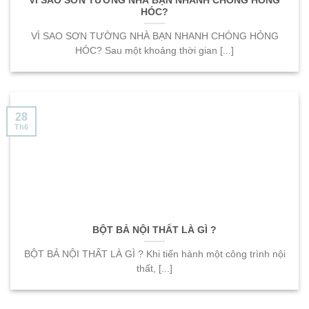
VÌ SAO SƠN TƯỜNG NHÀ BẠN NHANH CHÓNG HỎNG
HÓC?
VÌ SAO SƠN TƯỜNG NHÀ BẠN NHANH CHÓNG HỎNG
HÓC? Sau một khoảng thời gian [...]
28
Th6
BỘT BẢ NỘI THẤT LÀ GÌ ?
BỘT BẢ NỘI THẤT LÀ GÌ ? Khi tiến hành một công trình nội
thất, [...]