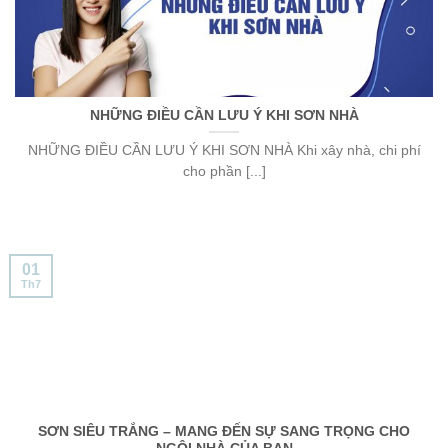
NHỮNG ĐIỀU CẦN LƯU Ý KHI SƠN NHÀ
NHỮNG ĐIỀU CẦN LƯU Ý KHI SƠN NHÀ Khi xây nhà, chi phí
cho phần [...]
01
Th7
SƠN SIÊU TRẮNG – MANG ĐẾN SỰ SANG TRỌNG CHO