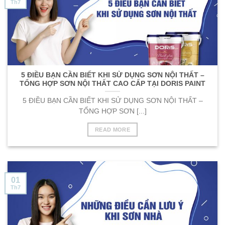
Th7
5 ĐIỀU BẠN CẦN BIẾT KHI SỬ DỤNG SƠN NỘI THẤT –
TỔNG HỢP SƠN NỘI THẤT CAO CẤP TẠI DORIS PAINT
5 ĐIỀU BẠN CẦN BIẾT KHI SỬ DỤNG SƠN NỘI THẤT –
TỔNG HỢP SƠN [...]
READ MORE
01
Th7