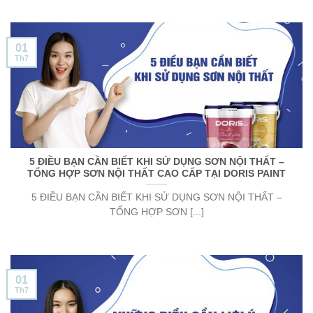
01
Th7
5 ĐIỀU BẠN CẦN BIẾT KHI SỬ DỤNG SƠN NỘI THẤT –
TỔNG HỢP SƠN NỘI THẤT CAO CẤP TẠI DORIS PAINT
5 ĐIỀU BẠN CẦN BIẾT KHI SỬ DỤNG SƠN NỘI THẤT –
TỔNG HỢP SƠN [...]
01
Th7