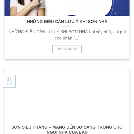
NHỮNG ĐIỀU CẦN LƯU Ý KHI SƠN NHÀ
NHỮNG ĐIỀU CẦN LƯU Ý KHI SƠN NHÀ Khi xây nhà, chi phí
cho phần [...]
READ MORE
01
Th7
SƠN SIÊU TRẮNG – MANG ĐẾN SỰ SANG TRỌNG CHO
NGÔI NHÀ CỦA BẠN