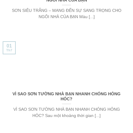
NGÔI NHÀ CỦA BẠN
SƠN SIÊU TRẮNG – MANG ĐẾN SỰ SANG TRỌNG CHO
NGÔI NHÀ CỦA BẠN Màu [...]
01
Th7
VÌ SAO SƠN TƯỜNG NHÀ BẠN NHANH CHÓNG HỎNG
HÓC?
VÌ SAO SƠN TƯỜNG NHÀ BẠN NHANH CHÓNG HỎNG
HÓC? Sau một khoảng thời gian [...]