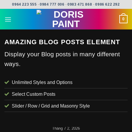
Skip
0964 223 555
-
0984 777 006
-
0983 471 868
-
0986 622 292
to
content
0
AMAZING BLOG POSTS ELEMENT
Display your Blog posts in many different
ways.
Unlimited Styles and Options
Select Custom Posts
Slider / Row / Grid and Masonry Style
UNCATEGORIZED
Tháng 7 2, 2026