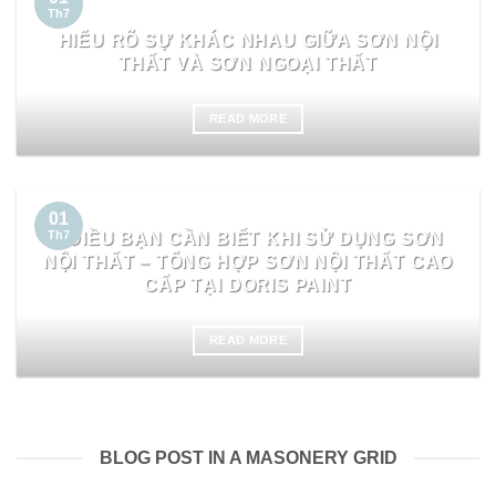
Th7
HIỂU RÕ SỰ KHÁC NHAU GIỮA SƠN NỘI
THẤT VÀ SƠN NGOẠI THẤT
READ MORE
01
5 ĐIỀU BẠN CẦN BIẾT KHI SỬ DỤNG SƠN
Th7
NỘI THẤT – TỔNG HỢP SƠN NỘI THẤT CAO
CẤP TẠI DORIS PAINT
READ MORE
BLOG POST IN A MASONERY GRID