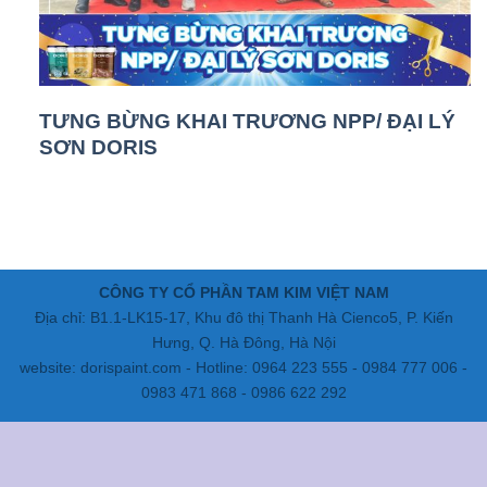
TƯNG BỪNG KHAI TRƯƠNG NPP/ ĐẠI LÝ
SƠN DORIS
CÔNG TY CỔ PHẦN TAM KIM VIỆT NAM
Địa chỉ: B1.1-LK15-17, Khu đô thị Thanh Hà Cienco5, P. Kiến
Hưng, Q. Hà Đông, Hà Nội
website: dorispaint.com - Hotline: 0964 223 555 - 0984 777 006 -
0983 471 868 - 0986 622 292