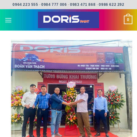
Skip
0964 223 555
-
0984 777 006
-
0983 471 868
-
0986 622 292
to
content
0