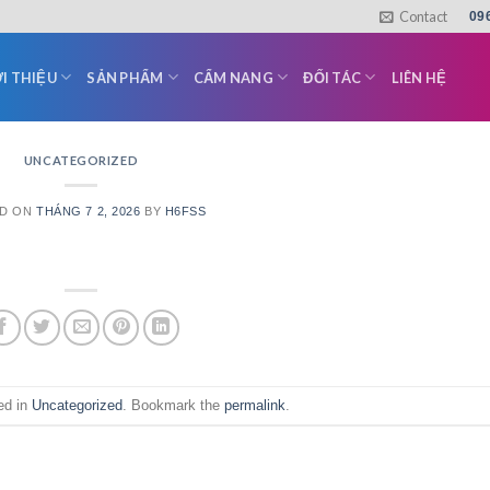
Contact
09
I THIỆU
SẢN PHẨM
CẨM NANG
ĐỐI TÁC
LIÊN HỆ
UNCATEGORIZED
ED ON
THÁNG 7 2, 2026
BY
H6FSS
ed in
Uncategorized
. Bookmark the
permalink
.