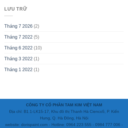
LƯU TRỮ
Tháng 7 2026
(2)
Tháng 7 2022
(5)
Tháng 6 2022
(10)
Tháng 3 2022
(1)
Tháng 1 2022
(1)
CÔNG TY CỔ PHẦN TAM KIM VIỆT NAM
Địa chỉ: B1.1-LK15-17, Khu đô thị Thanh Hà Cienco5, P. Kiến
Hưng, Q. Hà Đông, Hà Nội
website: dorispaint.com - Hotline: 0964 223 555 - 0984 777 006 -