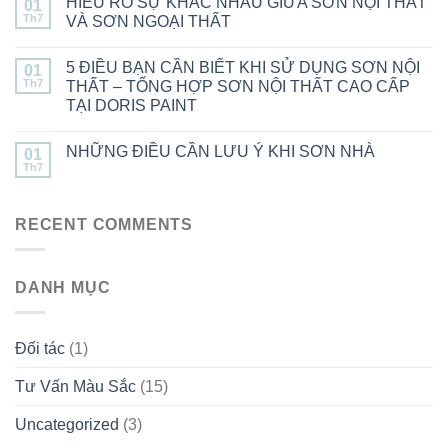
HIỂU RÕ SỰ KHÁC NHAU GIỮA SƠN NỘI THẤT
01
Th7
VÀ SƠN NGOẠI THẤT
5 ĐIỀU BẠN CẦN BIẾT KHI SỬ DỤNG SƠN NỘI
01
Th7
THẤT – TỔNG HỢP SƠN NỘI THẤT CAO CẤP
TẠI DORIS PAINT
NHỮNG ĐIỀU CẦN LƯU Ý KHI SƠN NHÀ
01
Th7
RECENT COMMENTS
DANH MỤC
Đối tác
(1)
Tư Vấn Màu Sắc
(15)
Uncategorized
(3)