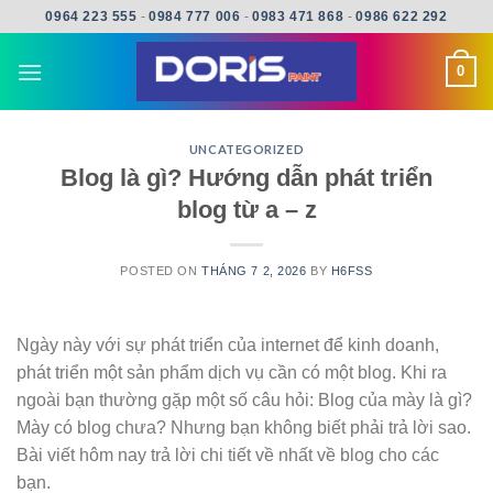
Skip
0964 223 555
-
0984 777 006
-
0983 471 868
-
0986 622 292
to
content
0
UNCATEGORIZED
Blog là gì? Hướng dẫn phát triển
blog từ a – z
POSTED ON
THÁNG 7 2, 2026
BY
H6FSS
Ngày này với sự phát triển của internet để kinh doanh,
phát triển một sản phẩm dịch vụ cần có một blog. Khi ra
ngoài bạn thường gặp một số câu hỏi: Blog của mày là gì?
Mày có blog chưa? Nhưng bạn không biết phải trả lời sao.
Bài viết hôm nay trả lời chi tiết về nhất về blog cho các
bạn.