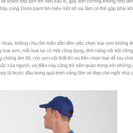
sẽ khiến lớp sơn trở nên xấu xí, gây ảnh hưởng không nhỏ đến
, hãy cùng Doris paint tìm hiểu một số sai lầm có thể gặp phải kh
 nhau, không chịu tìm hiểu dẫn đến việc chọn loại sơn không 
 loại sơn, mỗi loại lại có một công dụng, tính năng nổi trội riên
chống ẩm tốt, còn sơn nội thất thì ưu tiên chọn loại dễ lau chùi
ắc của người, và điều này càng trở nên quan trọng với những 
ợp là bước đầu trong quá trình nâng tầm vẻ đẹp cho ngôi nhà 