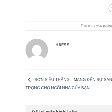
This entry was poste
H6FSS
SƠN SIÊU TRẮNG – MANG ĐẾN SỰ SA
TRỌNG CHO NGÔI NHÀ CỦA BẠN