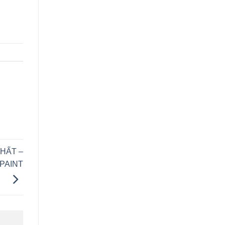
THẤT –
PAINT