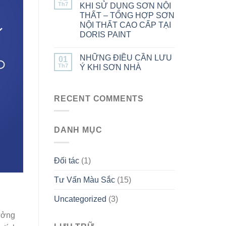
Th7
KHI SỬ DỤNG SƠN NỘI
THẤT – TỔNG HỢP SƠN
NỘI THẤT CAO CẤP TẠI
DORIS PAINT
NHỮNG ĐIỀU CẦN LƯU
01
Th7
Ý KHI SƠN NHÀ
RECENT COMMENTS
DANH MỤC
Đối tác
(1)
Tư Vấn Màu Sắc
(15)
Uncategorized
(3)
tưởng