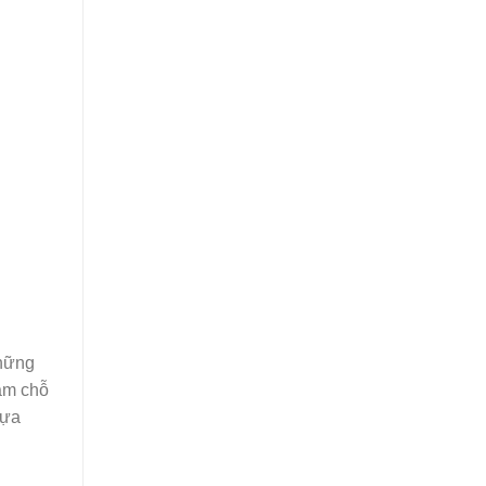
những
ậm chỗ
lựa