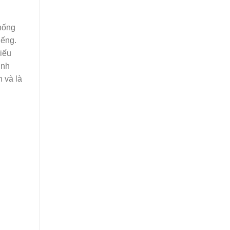
chống
iếng.
hiếu
inh
 và là