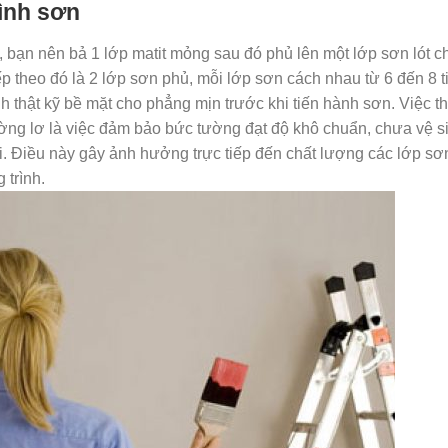
ình sơn
 bạn nên bả 1 lớp matit mỏng sau đó phủ lên một lớp sơn lót 
iếp theo đó là 2 lớp sơn phủ, mỗi lớp sơn cách nhau từ 6 đến 8 t
h thật kỹ bề mặt cho phẳng mịn trước khi tiến hành sơn. Việc t
ờng lơ là việc đảm bảo bức tường đạt độ khô chuẩn, chưa vệ s
i. Điều này gây ảnh hưởng trực tiếp đến chất lượng các lớp sơn
 trình.