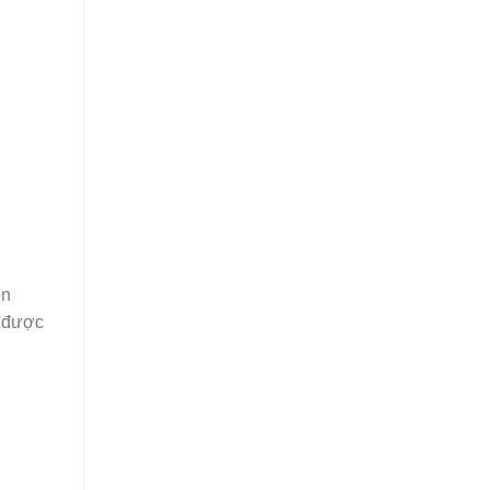
òn
a được