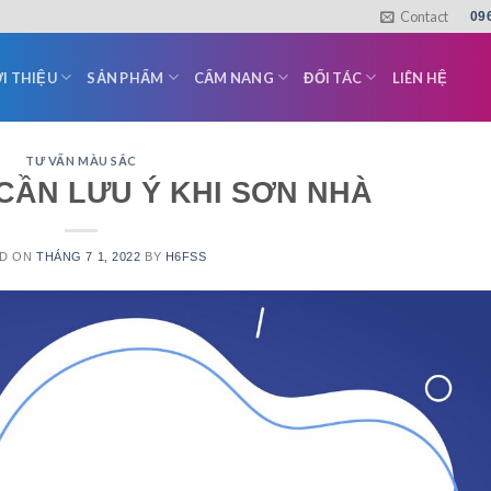
Contact
09
I THIỆU
SẢN PHẨM
CẨM NANG
ĐỐI TÁC
LIÊN HỆ
TƯ VẤN MÀU SẮC
CẦN LƯU Ý KHI SƠN NHÀ
ED ON
THÁNG 7 1, 2022
BY
H6FSS