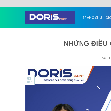
Skip
to
content
TRANG CHỦ
GIỚ
NHỮNG ĐIỀU 
POST
01
Th7