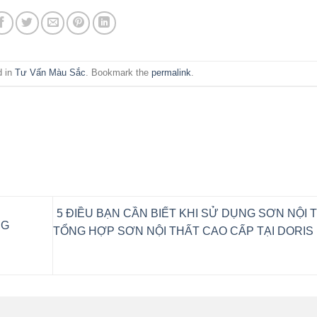
d in
Tư Vấn Màu Sắc
. Bookmark the
permalink
.
5 ĐIỀU BẠN CẦN BIẾT KHI SỬ DỤNG SƠN NỘI 
NG
TỔNG HỢP SƠN NỘI THẤT CAO CẤP TẠI DORIS 