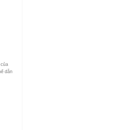
 của
hể dẫn