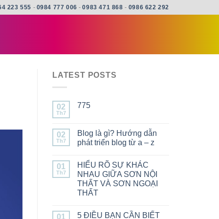
64 223 555
-
0984 777 006
-
0983 471 868
-
0986 622 292
LATEST POSTS
775
02
Th7
Blog là gì? Hướng dẫn
02
Th7
phát triển blog từ a – z
HIỂU RÕ SỰ KHÁC
01
Th7
NHAU GIỮA SƠN NỘI
THẤT VÀ SƠN NGOẠI
THẤT
5 ĐIỀU BẠN CẦN BIẾT
01