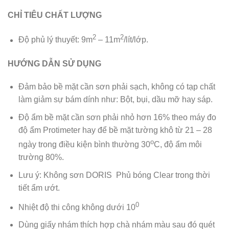
CHỈ TIÊU CHẤT LƯỢNG
2
2
Độ phủ lý thuyết: 9m
– 11m
/lít/lớp.
HƯỚNG DẪN SỬ DỤNG
Đảm bảo bề mặt cần sơn phải sạch, không có tạp chất
làm giảm sự bám dính như: Bột, bụi, dầu mỡ hay sáp.
Độ ẩm bề mặt cần sơn phải nhỏ hơn 16% theo máy đo
độ ẩm Protimeter hay để bề mặt tường khô từ 21 – 28
o
ngày trong điều kiện bình thường 30
C, độ ẩm môi
trường 80%.
Lưu ý: Không sơn DORIS Phủ bóng Clear trong thời
tiết ẩm ướt.
0
Nhiệt độ thi công không dưới 10
Dùng giấy nhám thích hợp chà nhám màu sau đó quét