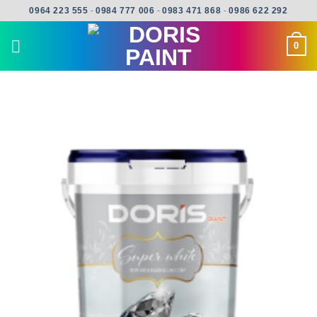
Skip
0964 223 555
-
0984 777 006
-
0983 471 868
-
0986 622 292
to
content
0