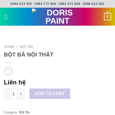
Skip
0964 223 555
-
0984 777 006
-
0983 471 868
-
0986 622 292
to
content
0
HOME
/
BỘT BẢ
BỘT BẢ NỘI THẤT
Liên hệ
BỘT BẢ NỘI THẤT quantity
ADD TO CART
Category:
Bột Bả