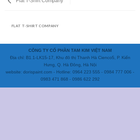
Flat T-Shirt Company
FLAT T-SHIRT COMPANY
CÔNG TY CỔ PHẦN TAM KIM VIỆT NAM
Địa chỉ: B1.1-LK15-17, Khu đô thị Thanh Hà Cienco5, P. Kiến
Hưng, Q. Hà Đông, Hà Nội
website: dorispaint.com - Hotline: 0964 223 555 - 0984 777 006 -
0983 471 868 - 0986 622 292