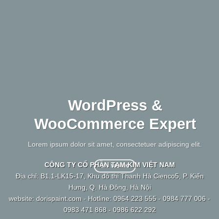
WordPress &
WooCommerce Expert
Lo
sed
Lorem ipsum dolor sit amet, consectetuer adipiscing elit.
CÔNG TY CỔ PHẦN TAM KIM VIỆT NAM
MY WORK
Địa chỉ: B1.1-LK15-17, Khu đô thị Thanh Hà Cienco5, P. Kiến
Hưng, Q. Hà Đông, Hà Nội
website: dorispaint.com - Hotline: 0964 223 555 - 0984 777 006 -
0983 471 868 - 0986 622 292