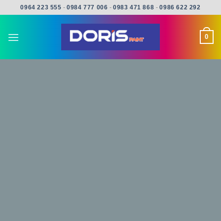
Skip
0964 223 555
-
0984 777 006
-
0983 471 868
-
0986 622 292
to
content
0